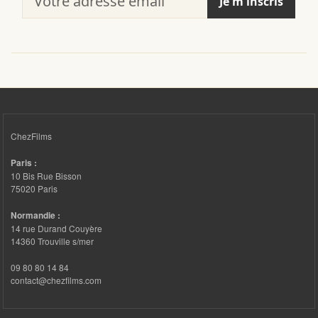
Je m'inscris
ChezFilms
Paris :
10 Bis Rue Bisson
75020 Paris
Normandie :
14 rue Durand Couyère
14360 Trouville s/mer
09 80 80 14 84
contact@chezfilms.com