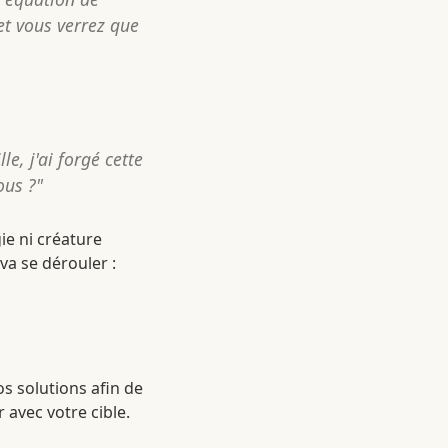
 et vous verrez que
e, j'ai forgé cette
ous ?"
ie ni créature
va se dérouler :
os solutions afin de
 avec votre cible.