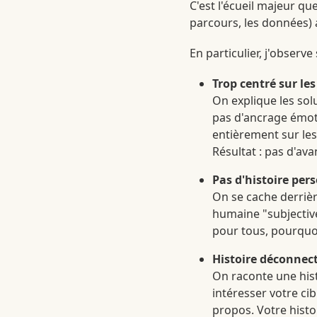
C'est l'écueil majeur qu
parcours, les données) a
En particulier, j'observe
Trop centré sur le
On explique les solut
pas d'ancrage émoti
entièrement sur les 
Résultat : pas d'av
Pas d'histoire per
On se cache derrière
humaine "subjective
pour tous, pourquoi
Histoire déconnect
On raconte une hist
intéresser votre ci
propos. Votre hist