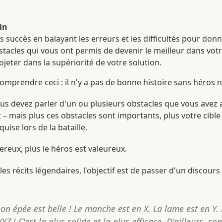
rin
s succès en balayant les erreurs et les difficultés pour don
stacles qui vous ont permis de devenir le meilleur dans votre
ojeter dans la supériorité de votre solution.
t comprendre ceci : il n'y a pas de bonne histoire sans héros 
s devez parler d'un ou plusieurs obstacles que vous avez 
– mais plus ces obstacles sont importants, plus votre cible 
uise lors de la bataille.
ereux, plus le héros est valeureux.
es récits légendaires, l'objectif est de passer d'un discour
épée est belle ! Le manche est en X. La lame est en Y. E
YZ ! C'est la plus solide et la plus efficace. D'ailleurs, s