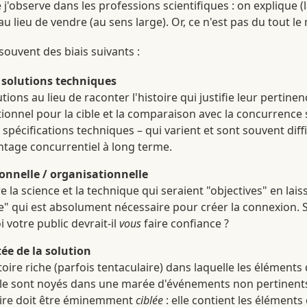
e j'observe dans les professions scientifiques : on explique (
u lieu de vendre (au sens large). Or, ce n'est pas du tout l
 souvent des biais suivants :
s solutions techniques
ions au lieu de raconter l'histoire qui justifie leur pertinence 
onnel pour la cible et la comparaison avec la concurrence 
spécifications techniques – qui varient et sont souvent diffi
antage concurrentiel à long terme.
sonnelle / organisationnelle
 la science et la technique qui seraient "objectives" en laiss
" qui est absolument nécessaire pour créer la connexion. S
 votre public devrait-il
vous
faire confiance ?
ée de la solution
oire riche (parfois tentaculaire) dans laquelle les éléments
ble sont noyés dans une marée d'événements non pertinents q
oire doit être éminemment
ciblée
: elle contient les éléments