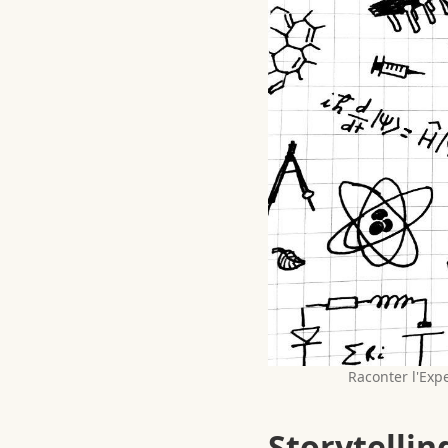
Raconter l'Expe
Storytellin