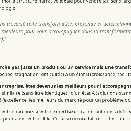
n moi la structure narrative idéale pour vendre (au sens lar
ologie :
ns traversé telle transformation profonde et déterminant
meilleurs pour vous accompagner dans la transformatio
)."
erche pas juste un produit ou un service mais une trans
chec, stagnation, difficultés) à un état B (croissance, facilit
l'entreprise, êtes devenus les meilleurs pour l'accompagn
similaire (sans être identique) : d'un état A (solutions st
t B (excellence, les meilleurs du marché pour un problème do
nc votre parcours à votre expertise en racontant quels défis 
 pour aider votre cible. Cette structure fait mouche pour d