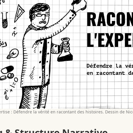
rtise : Défendre la vérité en racontant des histoires. Dessin de Ni
g & Structure Narrative