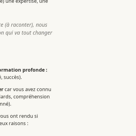
ge) une expertise, une
e (à raconter), nous
n qui va tout changer
formation profonde :
é, succès).
er
car vous avez connu
andards, compréhension
nné).
vous ont rendu si
eux raisons :