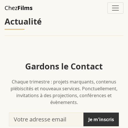
Aller au contenu principal
Chez
Films
Actualité
Gardons le Contact
Chaque trimestre : projets marquants, contenus
plébiscités et nouveaux services. Ponctuellement,
invitations à des projections, conférences et
évènements.
Votre adresse email
Je m'inscris