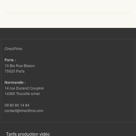
ChezFilms
Paris :
10 Bis Rue Bisson
75020 Paris
Normandie :
14 rue Durand Couyère
14360 Trouville s/mer
09 80 80 14 84
contact@chezfilms.com
FOOTER 3
Tarifs production vidéo